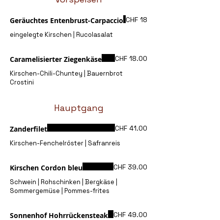
CHF 18
Geräuchtes Entenbrust-Carpaccio
eingelegte Kirschen | Rucolasalat
CHF 18.00
Caramelisierter Ziegenkäse
Kirschen-Chili-Chuntey | Bauernbrot
Crostini
Hauptgang
CHF 41.00
Zanderfilet
Kirschen-Fenchelröster | Safranreis
CHF 39.00
Kirschen Cordon bleu
Schwein | Rohschinken | Bergkäse |
Sommergemüse | Pommes-frites
CHF 49.00
Sonnenhof Hohrrückensteak