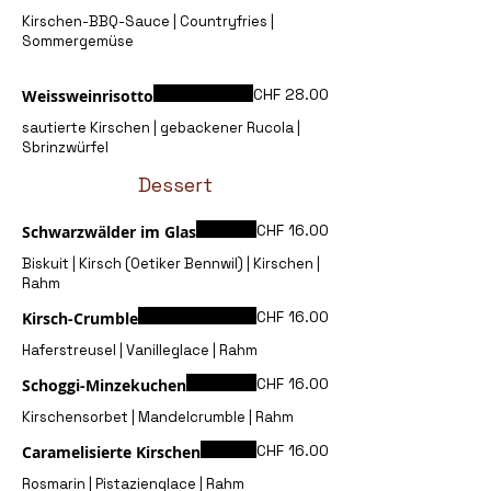
Kirschen-BBQ-Sauce | Countryfries |
Sommergemüse
CHF 28.00
Weissweinrisotto
sautierte Kirschen | gebackener Rucola |
Sbrinzwürfel
Dessert
CHF 16.00
Schwarzwälder im Glas
Biskuit | Kirsch (Oetiker Bennwil) | Kirschen |
CHF 16.00
Kirsch-Crumble
CHF 16.00
Schoggi-Minzekuchen
CHF 16.00
Caramelisierte Kirschen
Rosmarin | Pistazienglace | Rahm