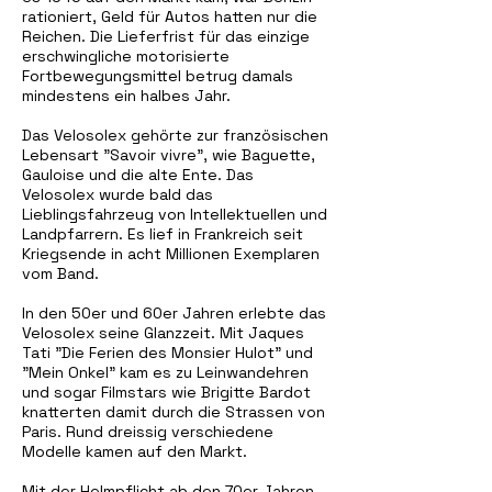
rationiert, Geld für Autos hatten nur die
Reichen. Die Lieferfrist für das einzige
erschwingliche motorisierte
Fortbewegungsmittel betrug damals
mindestens ein halbes Jahr.
Das Velosolex gehörte zur französischen
Lebensart "Savoir vivre", wie Baguette,
Gauloise und die alte Ente. Das
Velosolex wurde bald das
Lieblingsfahrzeug von Intellektuellen und
Landpfarrern. Es lief in Frankreich seit
Kriegsende in acht Millionen Exemplaren
vom Band.
In den 50er und 60er Jahren erlebte das
Velosolex seine Glanzzeit. Mit Jaques
Tati "Die Ferien des Monsier Hulot" und
"Mein Onkel" kam es zu Leinwandehren
und sogar Filmstars wie Brigitte Bardot
knatterten damit durch die Strassen von
Paris. Rund dreissig verschiedene
Modelle kamen auf den Markt.
Mit der Helmpflicht ab den 70er Jahren