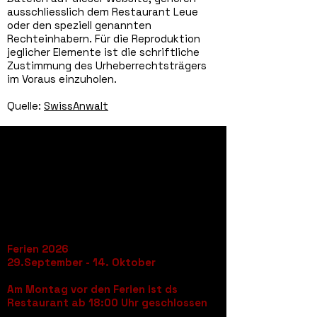
ausschliesslich dem Restaurant Leue
oder den speziell genannten
Rechteinhabern. Für die Reproduktion
jeglicher Elemente ist die schriftliche
Zustimmung des Urheberrechtsträgers
im Voraus einzuholen.
Quelle:
SwissAnwalt
Öffnungszeiten
Donnerstag bis Montag
09:00 – 23:30 Uhr
Dienstag und Mittwoch
Ruhetag
Ferien 2026
29.September - 14. Oktober
Am Montag vor den Ferien ist ds
Restaurant ab 18:00 Uhr geschlossen